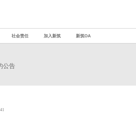
社会责任
加入新筑
新筑OA
的公告
-041