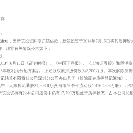
确、完整，不存
称“本公司”）
”）通知，因新筑投资到期归还借款，新筑投资于2014年7月15
除质押，现将有关情况公告如下：
限售条件流通股
3年6月15日《证券时报》、《中国证券报》、《上海证券报》和巨潮资讯网（www.
013年度利润分配方案后，上述股权质押股份数为2,200万股。本次解除质押的
登记结算有限责任公司深圳分公司亦出具了《解除证券质押登记通知》
中：无限售流通股21,508.8万股,有限售条件流动股1,416.4305万股），
；新筑投资持有的本公司股份中仍有17,700万股处于质押状态，占本公司总