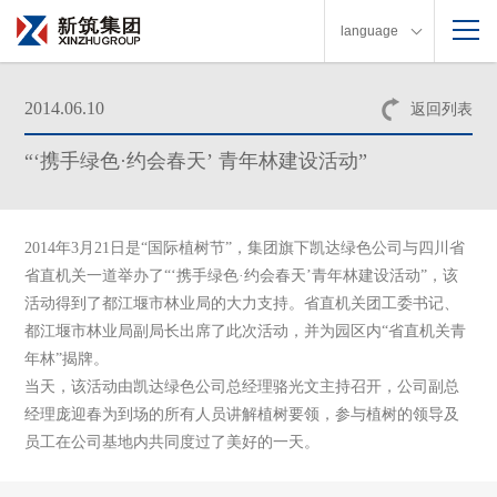
language
2014.06.10
返回列表
“‘携手绿色·约会春天’ 青年林建设活动”
2014年
3
月
21
日是“国际植树节”，集团旗下凯达绿色公司与四川省
省直机关一道举办了“‘携手绿色·约会春天’
青年林建设活动”
，该
活动得到了都江堰市林业局的大力支持。省直机关团工委书记、
都江堰市林业局副局长出席了此次活动，并为园区内
“
省直机关青
年林
”
揭牌。
当天，该活动由凯达绿色公司总经理骆光文主持召开，公司副总
经理庞迎春为到场的所有人员讲解植树要领，参与植树的领导及
员工在公司基地内共同度过了美好的一天。