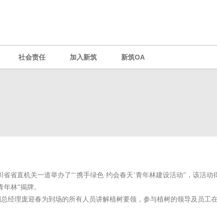
社会责任
加入新筑
新筑OA
省省直机关一道举办了“‘携手绿色·约会春天’
青年林建设活动”
，该活动
青年林
”
揭牌。
副总经理庞迎春为到场的所有人员讲解植树要领，参与植树的领导及员工