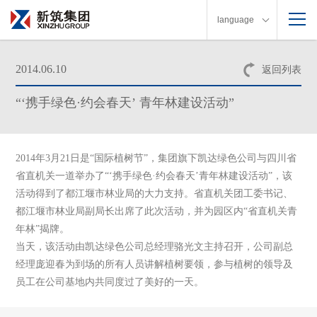
language
2014.06.10
返回列表
“‘携手绿色·约会春天’ 青年林建设活动”
2014年
3
月
21
日是“国际植树节”，集团旗下凯达绿色公司与四川省
省直机关一道举办了“‘携手绿色·约会春天’
青年林建设活动”
，该
活动得到了都江堰市林业局的大力支持。省直机关团工委书记、
都江堰市林业局副局长出席了此次活动，并为园区内
“
省直机关青
年林
”
揭牌。
当天，该活动由凯达绿色公司总经理骆光文主持召开，公司副总
经理庞迎春为到场的所有人员讲解植树要领，参与植树的领导及
员工在公司基地内共同度过了美好的一天。