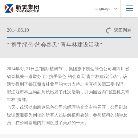
language
2014.06.10
返回列表
“‘携手绿色·约会春天’ 青年林建设活动”
2014年
3
月
21
日是“国际植树节”，集团旗下凯达绿色公司与四川省
省直机关一道举办了“‘携手绿色·约会春天’
青年林建设活动”
，该
活动得到了都江堰市林业局的大力支持。省直机关团工委书记、
都江堰市林业局副局长出席了此次活动，并为园区内
“
省直机关青
年林
”
揭牌。
当天，该活动由凯达绿色公司总经理骆光文主持召开，公司副总
经理庞迎春为到场的所有人员讲解植树要领，参与植树的领导及
员工在公司基地内共同度过了美好的一天。