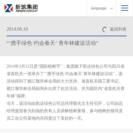
language
2014.06.10
返回列表
“‘携手绿色·约会春天’ 青年林建设活动”
2014年
3
月
21
日是“国际植树节”，集团旗下凯达绿色公司与四川省
省直机关一道举办了“‘携手绿色·约会春天’
青年林建设活动”
，该
活动得到了都江堰市林业局的大力支持。省直机关团工委书记、
都江堰市林业局副局长出席了此次活动，并为园区内
“
省直机关青
年林
”
揭牌。
当天，该活动由凯达绿色公司总经理骆光文主持召开，公司副总
经理庞迎春为到场的所有人员讲解植树要领，参与植树的领导及
员工在公司基地内共同度过了美好的一天。