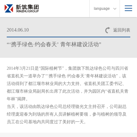
language
2014.06.10
返回列表
“‘携手绿色·约会春天’ 青年林建设活动”
2014年
3
月
21
日是“国际植树节”，集团旗下凯达绿色公司与四川省
省直机关一道举办了“‘携手绿色·约会春天’
青年林建设活动”
，该
活动得到了都江堰市林业局的大力支持。省直机关团工委书记、
都江堰市林业局副局长出席了此次活动，并为园区内
“
省直机关青
年林
”
揭牌。
当天，该活动由凯达绿色公司总经理骆光文主持召开，公司副总
经理庞迎春为到场的所有人员讲解植树要领，参与植树的领导及
员工在公司基地内共同度过了美好的一天。