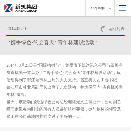
language
2014.06.10
返回列表
“‘携手绿色·约会春天’ 青年林建设活动”
2014年
3
月
21
日是“国际植树节”，集团旗下凯达绿色公司与四川省
省直机关一道举办了“‘携手绿色·约会春天’
青年林建设活动”
，该
活动得到了都江堰市林业局的大力支持。省直机关团工委书记、
都江堰市林业局副局长出席了此次活动，并为园区内
“
省直机关青
年林
”
揭牌。
当天，该活动由凯达绿色公司总经理骆光文主持召开，公司副总
经理庞迎春为到场的所有人员讲解植树要领，参与植树的领导及
员工在公司基地内共同度过了美好的一天。