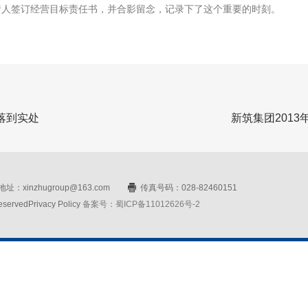
责人签订经营目标责任书，并合影留念，记录下了这个重要的时刻。
落到实处
新筑集团201
址：xinzhugroup@163.com
传真号码：028-82460151
rvedPrivacy Policy
备案号：蜀ICP备11012626号-2
网站设计：赛门仕博