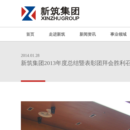
首页
走进新筑
新闻资讯
事业领域
2014.01.28
新筑集团2013年度总结暨表彰团拜会胜利