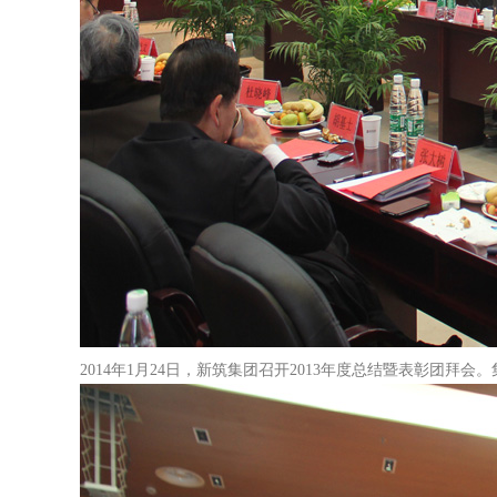
2014年1月24日，新筑集团召开2013年度总结暨表彰