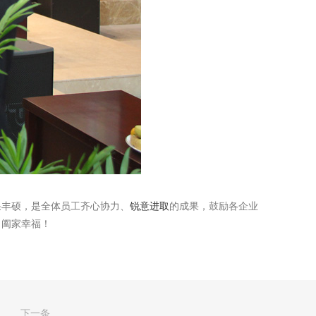
成果丰硕，是全体员工齐心协力、
锐意进取
的成果，鼓励各企业
，阖家幸福！
下一条