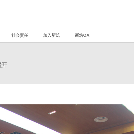
社会责任
加入新筑
新筑OA
召开