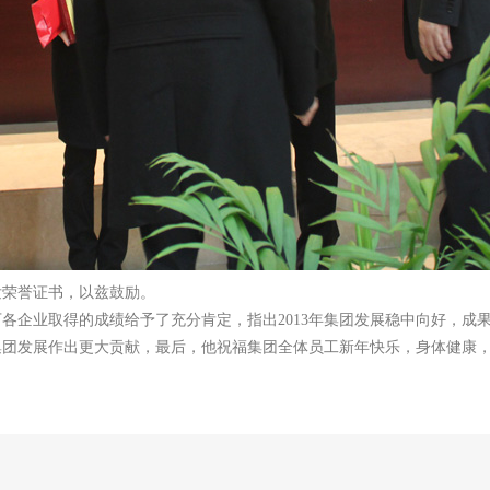
发荣誉证书，
以兹鼓励
。
下各企业取得的成绩给予了充分肯定
，指出2013年集团发展稳中向好，
为集团发展作出更大贡献，最后，他祝福集团全体员工新年快乐，身体健康