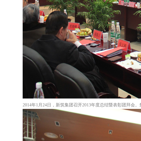
2014年1月24日，新筑集团召开2013年度总结暨表彰