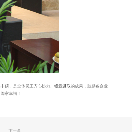
成果丰硕，是全体员工齐心协力、
锐意进取
的成果，鼓励各企业
，阖家幸福！
下一条