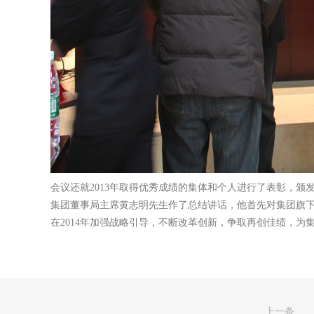
会议还就2013年取得优秀成绩的集体和个人进行了表彰，颁
集团董事局主席黄志明先生作了总结讲话，他
首先对集团旗
在2014年加强战略引导，不断改革创新，争取再创佳绩，
上一条