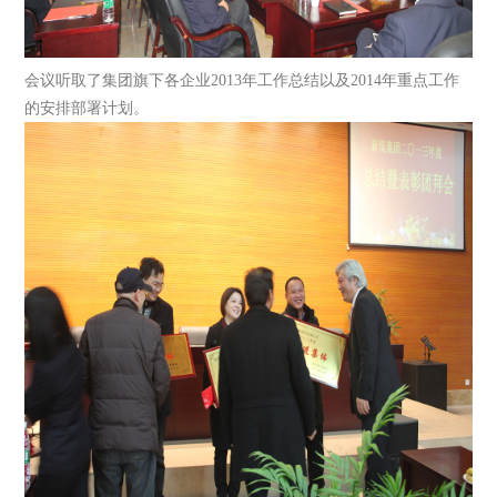
会议听取了
集团旗下各企业
2013
年工作总结以及2014年重点工作
的安排部署计划。