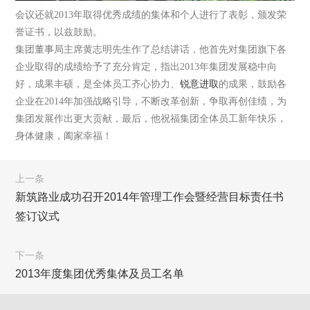
会议还就2013年取得优秀成绩的集体和个人进行了表彰，颁发荣
誉证书，
以兹鼓励
。
集团董事局主席黄志明先生作了总结讲话，他
首先对集团旗下各
企业取得的成绩给予了充分肯定
，指出2013年集团发展稳中向
好，成果丰硕，是全体员工齐心协力、
锐意进取
的成果，鼓励各
企业在2014年加强战略引导，不断改革创新，争取再创佳绩，为
集团发展作出更大贡献，最后，他祝福集团全体员工新年快乐，
身体健康，阖家幸福！
上一条
新筑路业成功召开2014年管理工作会暨经营目标责任书
签订议式
下一条
2013年度集团优秀集体及员工名单