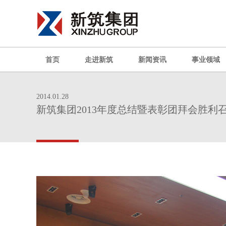
首页
走进新筑
新闻资讯
事业领域
2014.01.28
新筑集团2013年度总结暨表彰团拜会胜利