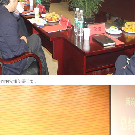
工作的安排部署计划。