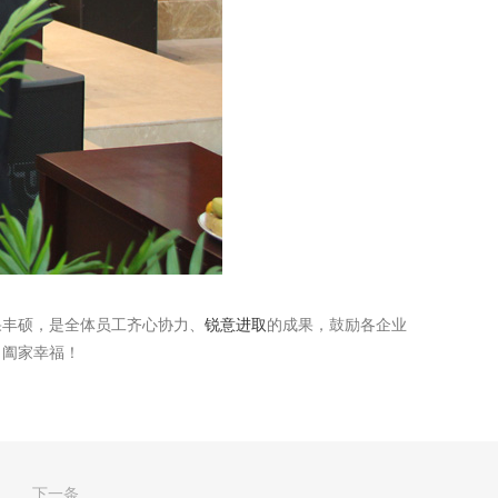
成果丰硕，是全体员工齐心协力、
锐意进取
的成果，鼓励各企业
，阖家幸福！
下一条