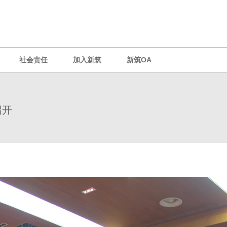
社会责任
加入新筑
新筑OA
召开