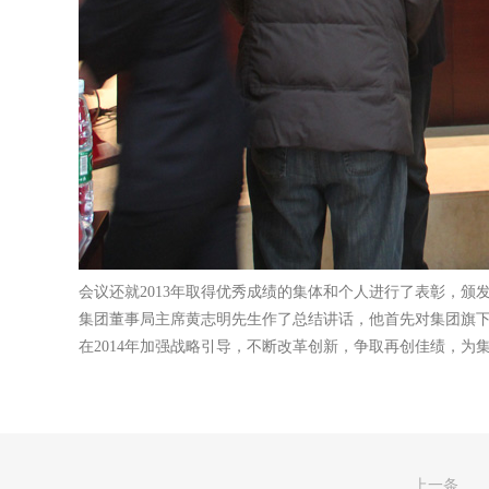
会议还就2013年取得优秀成绩的集体和个人进行了表彰，颁
集团董事局主席黄志明先生作了总结讲话，他
首先对集团旗
在2014年加强战略引导，不断改革创新，争取再创佳绩，
上一条