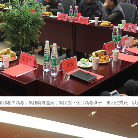
团拜会。集团相关领导，集团特邀嘉宾，集团旗下企业领导班子、集团优秀员工