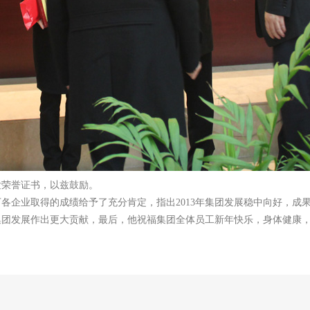
发荣誉证书，
以兹鼓励
。
下各企业取得的成绩给予了充分肯定
，指出2013年集团发展稳中向好，
为集团发展作出更大贡献，最后，他祝福集团全体员工新年快乐，身体健康