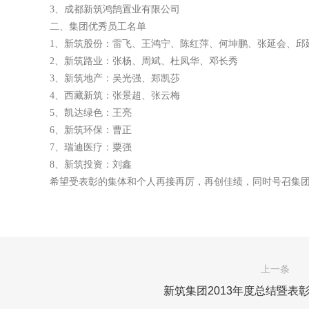
3、成都新筑鸿鹄置业有限公司
二、集团优秀员工名单
1、新筑股份：雷飞、王鸿宁、陈红萍、何坤鹏、张延会、邱
2、新筑路业：张杨、周斌、杜凤华、邓长秀
3、新筑地产：吴光强、郑凯莎
4、西藏新筑：张景超、张云梅
5、凯达绿色：王亮
6、新筑环保：曹正
7、瑞迪医疗：粟强
8、新筑投资：刘鑫
希望受表彰的集体和个人再接再厉，再创佳绩，同时号召集
上一条
新筑集团2013年度总结暨表