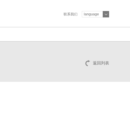
联系我们
language
返回列表