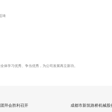
廷琦
团全体学习优秀、争当优秀，为公司发展再立新功。
彰团拜会胜利召开
成都市新筑路桥机械股