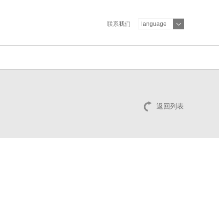
联系我们
language
返回列表