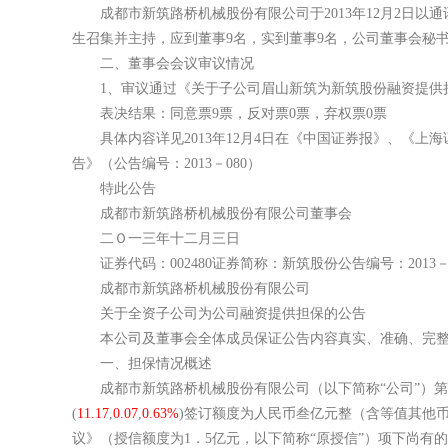
成都市新筑路桥机械股份有限公司于2013年12月2日以通
生召集并主持，应到董事9名，实到董事9名，公司董事会秘
二、董事会会议审议情况
1、审议通过《关于子公司眉山新筑为新筑股份融资提供
表决结果：同意票9票，反对票0票，弃权票0票
具体内容详见2013年12月4日在《中国证券报》、《上
告》（公告编号：2013－080）
特此公告
成都市新筑路桥机械股份有限公司董事会
二Ｏ一三年十二月三日
证券代码：002480证券简称：新筑股份公告编号：2013－0
成都市新筑路桥机械股份有限公司
关于全资子公司为公司融资提供担保的公告
本公司及董事会全体成员保证公告内容真实、准确、完整
一、担保情况概述
成都市新筑路桥机械股份有限公司（以下简称“公司”）第
(
11.17
,
0.07
,
0.63%
)
签订额度为人民币叁亿元整（含等值其他币种
议》（授信额度为1．5亿元，以下简称“原授信”）项下尚