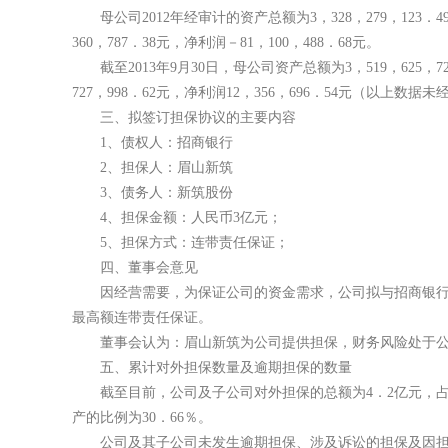
母公司2012年经审计的资产总额为3，328，279，123．49元
360，787．38元，净利润－81，100，488．68元。
截至2013年9月30日，母公司资产总额为3，519，625，726．
727，998．62元，净利润12，356，696．54元（以上数据
三、拟签订担保协议的主要内容
1、债权人：招商银行
2、担保人：眉山新筑
3、债务人：新筑股份
4、担保金额：人民币3亿元；
5、担保方式：连带责任保证；
四、董事会意见
因经营需要，为保证公司的资金需求，公司拟与招商银行签订
最高额连带责任保证。
董事会认为：眉山新筑为公司提供担保，财务风险处于公
五、累计对外担保数量及逾期担保的数量
截至目前，公司及子公司对外担保的总额为4．2亿元，占公司
产的比例为30．66％。
公司及其子公司未发生逾期担保、涉及诉讼的担保及因担