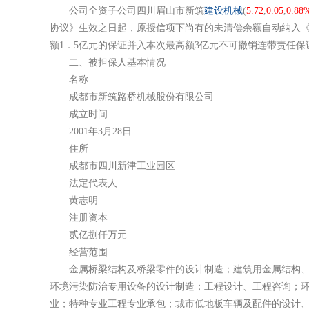
公司全资子公司四川眉山市新筑
建设机械
(
5.72
,
0.05
,
0.88
协议》生效之日起，原授信项下尚有的未清偿余额自动纳入
额1．5亿元的保证并入本次最高额3亿元不可撤销连带责任保
二、被担保人基本情况
名称
成都市新筑路桥机械股份有限公司
成立时间
2001年3月28日
住所
成都市四川新津工业园区
法定代表人
黄志明
注册资本
贰亿捌仟万元
经营范围
金属桥梁结构及桥梁零件的设计制造；建筑用金属结构、构
环境污染防治专用设备的设计制造；工程设计、工程咨询；
业；特种专业工程专业承包；城市低地板车辆及配件的设计