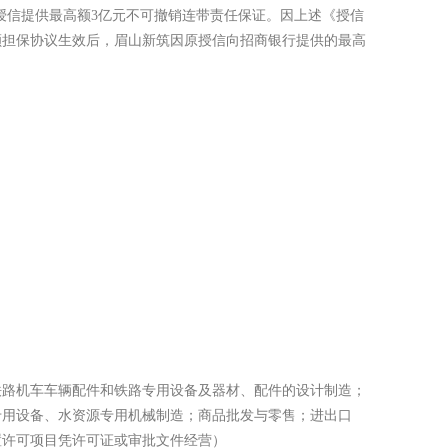
授信提供最高额3亿元不可撤销连带责任保证。因上述《授信
额担保协议生效后，眉山新筑因原授信向招商银行提供的最高
路机车车辆配件和铁路专用设备及器材、配件的设计制造；
专用设备、水资源专用机械制造；商品批发与零售；进出口
置许可项目凭许可证或审批文件经营）