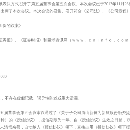
讯表决方式召开了第五届董事会第五次会议。本次会议已于2013年11月
书出席了本次会议。本次会议的召集、召开符合《公司法》、《公司章程
担保的议案》
海证券报》、《证券时报》和巨潮资讯网（ｗｗｗ．ｃｎｉｎｆｏ．ｃｏ
80
，不存在虚假记载、误导性陈述或重大遗漏。
五届董事会第五会议审议通过了《关于子公司眉山新筑为新筑股份融资提
）的《授信协议》，授信期限为一年。自《授信协议》生效之日起，双方原签订的
有的未清偿余额，自动纳入《授信协议》项下，直接占用《授信协议》项下