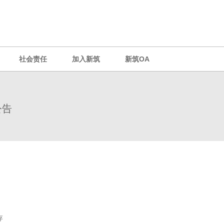
社会责任
加入新筑
新筑OA
公告
存