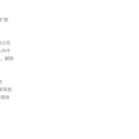
称“新
任公司
人向中
止。解除
占
;新筑投
司股份