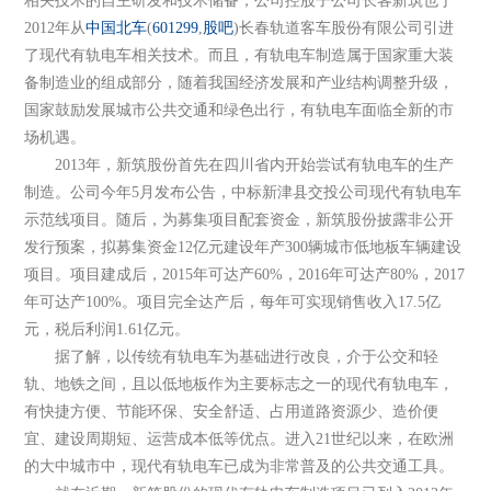
相关技术的自主研发和技术储备，公司控股子公司长客新筑也于
2012年从
中国北车
(
601299
,
股吧
)长春轨道客车股份有限公司引进
了现代有轨电车相关技术。而且，有轨电车制造属于国家重大装
备制造业的组成部分，随着我国经济发展和产业结构调整升级，
国家鼓励发展城市公共交通和绿色出行，有轨电车面临全新的市
场机遇。
2013年，新筑股份首先在四川省内开始尝试有轨电车的生产
制造。公司今年5月发布公告，中标新津县交投公司现代有轨电车
示范线项目。随后，为募集项目配套资金，新筑股份披露非公开
发行预案，拟募集资金12亿元建设年产300辆城市低地板车辆建设
项目。项目建成后，2015年可达产60%，2016年可达产80%，2017
年可达产100%。项目完全达产后，每年可实现销售收入17.5亿
元，税后利润1.61亿元。
据了解，以传统有轨电车为基础进行改良，介于公交和轻
轨、地铁之间，且以低地板作为主要标志之一的现代有轨电车，
有快捷方便、节能环保、安全舒适、占用道路资源少、造价便
宜、建设周期短、运营成本低等优点。进入21世纪以来，在欧洲
的大中城市中，现代有轨电车已成为非常普及的公共交通工具。