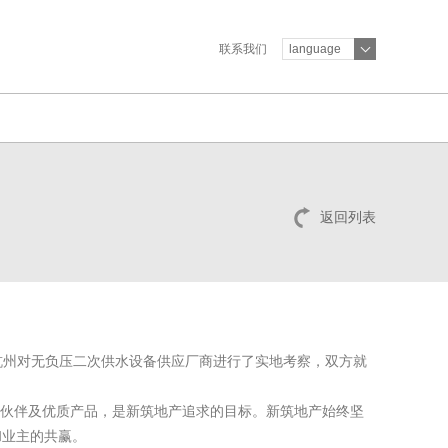
联系我们
language
返回列表
杭州对无负压二次供水设备供应厂商进行了实地考察，双方就
作伙伴及优质产品，是新筑地产追求的目标。新筑地产始终坚
和业主的共赢。