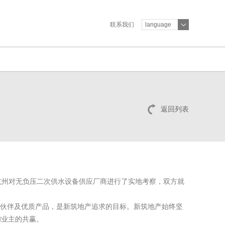
联系我们
language
返回列表
杭州对无负压二次供水设备供应厂商进行了实地考察，双方就
作伙伴及优质产品，是新筑地产追求的目标。新筑地产始终坚
和业主的共赢。