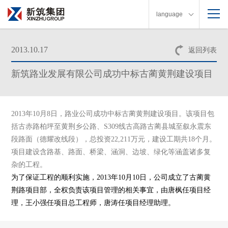
language
2013.10.17
返回列表
新筑路业发展有限公司成功中标古蔺黄荆建设项目
2013
年
10
月
8
日，路业公司成功中标古蔺黄荆建设项目。该项目包
括古赤路柏坪至黄荆乡公路、
S309
线古高路古蔺县城至叙永震东
段路面（德耀改线段），总投资
22,211
万元，建设工期共
18
个月。
项目建设含路基、路面、桥梁、涵洞、边坡、绿化等涵盖诸多复
杂的工程。
为了保证工程的顺利实施，
2013
年
10
月
10
日，公司成立了古蔺黄
荆路项目部，全权负责该项目管理的相关事宜，由唐枫任项目经
理，王小强任项目总工程师，唐涛任项目经理助理。