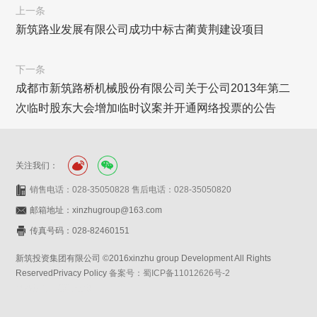
上一条
新筑路业发展有限公司成功中标古蔺黄荆建设项目
下一条
成都市新筑路桥机械股份有限公司关于公司2013年第二
次临时股东大会增加临时议案并开通网络投票的公告
关注我们：
销售电话：028-35050828 售后电话：028-35050820
邮箱地址：xinzhugroup@163.com
传真号码：028-82460151
新筑投资集团有限公司 ©2016xinzhu group Development All Rights
ReservedPrivacy Policy
备案号：蜀ICP备11012626号-2
网站设计：赛门仕博