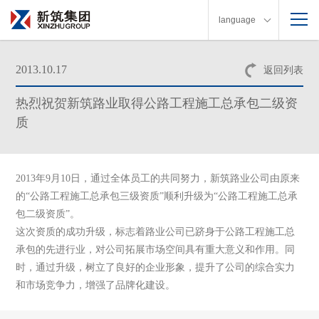
language
2013.10.17
返回列表
热烈祝贺新筑路业取得公路工程施工总承包二级资
质
2013
年
9
月
10
日，通过全体员工的共同努力，新筑路业公司由原来
的“公路工程施工总承包三级资质”顺利升级为“公路工程施工总承
包二级资质”。
这次资质的成功升级，标志着路业公司已跻身于公路工程施工总
承包的先进行业，对公司拓展市场空间具有重大意
义和作用。同
时，通过升级，
树立了良好的企业形象，提升了公司的综合实力
和市场竞争力，增强了品牌化建设。