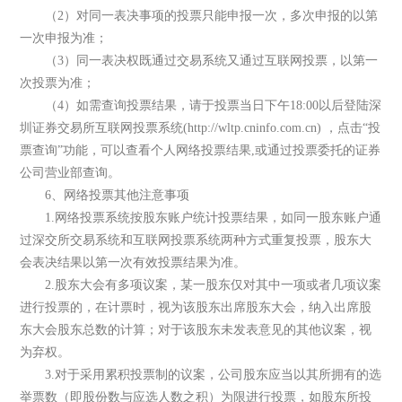
（2）对同一表决事项的投票只能申报一次，多次申报的以第
一次申报为准；
（3）同一表决权既通过交易系统又通过互联网投票，以第一
次投票为准；
（4）如需查询投票结果，请于投票当日下午18:00以后登陆深
圳证券交易所互联网投票系统(http://wltp.cninfo.com.cn) ，点击“投
票查询”功能，可以查看个人网络投票结果,或通过投票委托的证券
公司营业部查询。
6、网络投票其他注意事项
1.网络投票系统按股东账户统计投票结果，如同一股东账户通
过深交所交易系统和互联网投票系统两种方式重复投票，股东大
会表决结果以第一次有效投票结果为准。
2.股东大会有多项议案，某一股东仅对其中一项或者几项议案
进行投票的，在计票时，视为该股东出席股东大会，纳入出席股
东大会股东总数的计算；对于该股东未发表意见的其他议案，视
为弃权。
3.对于采用累积投票制的议案，公司股东应当以其所拥有的选
举票数（即股份数与应选人数之积）为限进行投票，如股东所投