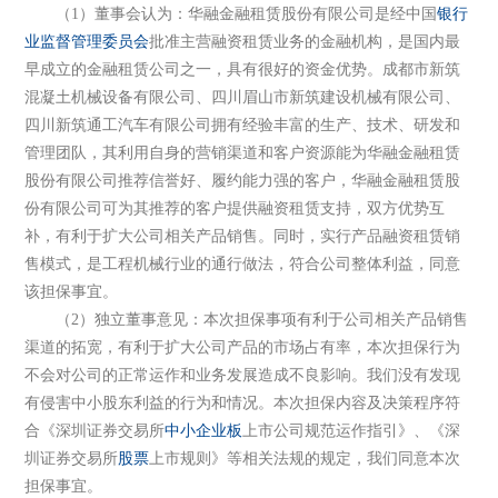
（1）董事会认为：华融金融租赁股份有限公司是经中国
银行
业监督管理委员会
批准主营融资租赁业务的金融机构，是国内最
早成立的金融租赁公司之一，具有很好的资金优势。成都市新筑
混凝土机械设备有限公司、四川眉山市新筑建设机械有限公司、
四川新筑通工汽车有限公司拥有经验丰富的生产、技术、研发和
管理团队，其利用自身的营销渠道和客户资源能为华融金融租赁
股份有限公司推荐信誉好、履约能力强的客户，华融金融租赁股
份有限公司可为其推荐的客户提供融资租赁支持，双方优势互
补，有利于扩大公司相关产品销售。同时，实行产品融资租赁销
售模式，是工程机械行业的通行做法，符合公司整体利益，同意
该担保事宜。
（2）独立董事意见：本次担保事项有利于公司相关产品销售
渠道的拓宽，有利于扩大公司产品的市场占有率，本次担保行为
不会对公司的正常运作和业务发展造成不良影响。我们没有发现
有侵害中小股东利益的行为和情况。本次担保内容及决策程序符
合《深圳证券交易所
中小企业板
上市公司规范运作指引》、《深
圳证券交易所
股票
上市规则》等相关法规的规定，我们同意本次
担保事宜。