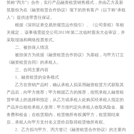
简称“丙方”）合作，实行产品融资租赁销售模式，并由乙方及新
筑股份为在《融资租赁合作协议》项下的所有客户（以下称“承租
人”）提供连带责任保证。
根据《深圳证券交易所规范运作指引》、《公司章程》等相
关规定， 该事项需提交公司2013年第二次临时股东大会审议，并
采取现场和网络投票形式。
二、被担保人情况
被担保方为依据《融资租赁合作协议》为基础，与甲方订立
《融资租赁合同》的承租人。
三、合同主要内容
1、融资租赁的业务模式
乙方在营销产品时，确认承租人拟采用融资租赁方式获取其
产品后，向甲方推荐；甲方根据乙方的推荐，按照承租人融资租
赁申请上的选择和指定，从乙方或承租人处购买经承租人指定的
产品并出租给承租人使用；甲方按约定向承租人收取风险金、服
务费和租金；在租赁期内，租赁物所有权属甲方，租赁期结束
后，承租人向甲方支付名义货价后取得租赁物所有权。
2、乙方拟与甲方、丙方签订《融资租赁合作协议》的主要内