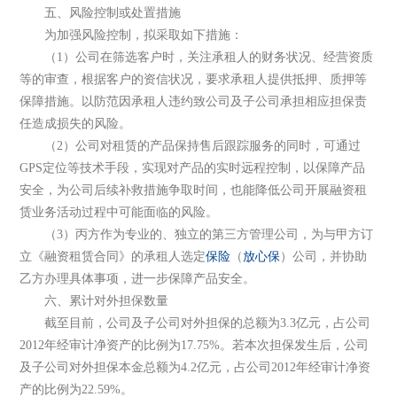
五、风险控制或处置措施
为加强风险控制，拟采取如下措施：
（1）公司在筛选客户时，关注承租人的财务状况、经营资质
等的审查，根据客户的资信状况，要求承租人提供抵押、质押等
保障措施。以防范因承租人违约致公司及子公司承担相应担保责
任造成损失的风险。
（2）公司对租赁的产品保持售后跟踪服务的同时，可通过
GPS定位等技术手段，实现对产品的实时远程控制，以保障产品
安全，为公司后续补救措施争取时间，也能降低公司开展融资租
赁业务活动过程中可能面临的风险。
（3）丙方作为专业的、独立的第三方管理公司，为与甲方订
立《融资租赁合同》的承租人选定
保险
（
放心保
）公司，并协助
乙方办理具体事项，进一步保障产品安全。
六、累计对外担保数量
截至目前，公司及子公司对外担保的总额为3.3亿元，占公司
2012年经审计净资产的比例为17.75%。若本次担保发生后，公司
及子公司对外担保本金总额为4.2亿元，占公司2012年经审计净资
产的比例为22.59%。