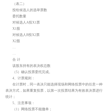
（表二）
投给候选人的选举票数
委托数量
对候选人A投X1票
X1股
对候选人B投X2票
X2股
…
…
合 计
该股东持有的表决权总数
（5）确认投票委托完成。
4、计票规则：
在计票时，同一表决只能选择现场和网络投票中的任意一种
表决方式，如果重复投票，以第一次投票结果为有效表决票进行
统计；
5、注意事项：
（1）网络投票不能撤单；