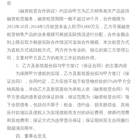
容
《融资租赁合作协议》约定由甲方为乙方销售相关产品提供
融资租赁服务，融资租赁期限一般不超过48个月，合作规模为
2013年10月-2014年5月租赁本金人民币9,000万元，乙方开展融资
租赁销售产品的业务规模可根据实际情况进行分配，合作金额达
到上限后双方根据实际合作情况可追加合作规模。本次租赁方式
为直租方式或回租方式。丙方作为专业的、独立的第三方管理公
司，主要对甲方及乙方的相关工作起协助作用。
3、乙方及新筑股份拟与甲方签订《保证合同》的主要内容
为保障甲方债权的实现，乙方及新筑股份拟与甲方签订《保
证合同》，合同约定，乙方应按不低于租赁物价款的5%向甲方交
纳风险金，并由乙方及新筑股份为承租人依《融资租赁合同》与
甲方形成的债务提供保证担保，保证范围为《融资租赁合同》项
下全部债务，包括但不限于：租金、违约金、损失赔偿金、其他
应付款项以及债权人为实现债权而支付的诉讼费用、律师代理费
和其他费用；保证方式为连带责任保证；保证期间至主合同履行
期届满后两年。
四、董事会意见