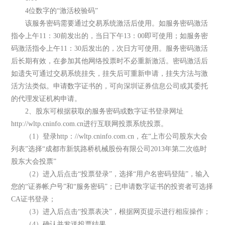
4位数字的“激活校验码”
该服务密码需要通过交易系统激活后使用。如服务密码激活
指令上午11：30前发出的，当日下午13：00即可使用；如服务密
码激活指令上午11：30后发出的，次日方可使用。服务密码激活
后长期有效，在参加其他网络投票时不必重新激活。密码激活后
如遗失可通过交易系统挂失，挂失后可重新申请，挂失方法与激
活方法类似。申请数字证书的，可向深圳证券信息公司或其委托
的代理发证机构申请。
2、股东可根据获取的服务密码或数字证书登录网址
http://wltp.cninfo.com.cn进行互联网投票系统投票。
（1）登录http：//wltp.cninfo.com.cn，在“上市公司股东大会
列表”选择“成都市新筑路桥机械股份有限公司2013年第二次临时
股东大会投票”
（2）进入后点击“投票登录”，选择“用户名密码登陆”，输入
您的“证券帐户号”和“服务密码”；已申请数字证书的投资者可选择
CA证书登录；
（3）进入后点击“投票表决”，根据网页提示进行相应操作；
（4）确认并发送投票结果。