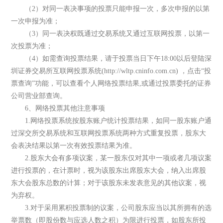
（2）对同一表决事项的投票只能申报一次，多次申报的以第
一次申报为准；
（3）同一表决权既通过交易系统又通过互联网投票，以第一
次投票为准；
（4）如需查询投票结果，请于投票当日下午18:00以后登陆深
圳证券交易所互联网投票系统(http://wltp.cninfo.com.cn) ，点击“投
票查询”功能，可以查看个人网络投票结果,或通过投票委托的证券
公司营业部查询。
6、网络投票其他注意事项
1.网络投票系统按股东账户统计投票结果，如同一股东账户通
过深交所交易系统和互联网投票系统两种方式重复投票，股东大
会表决结果以第一次有效投票结果为准。
2.股东大会有多项议案，某一股东仅对其中一项或者几项议案
进行投票的，在计票时，视为该股东出席股东大会，纳入出席股
东大会股东总数的计算；对于该股东未发表意见的其他议案，视
为弃权。
3.对于采用累积投票制的议案，公司股东应当以其所拥有的选
举票数（即股份数与应选人数之积）为限进行投票，如股东所投