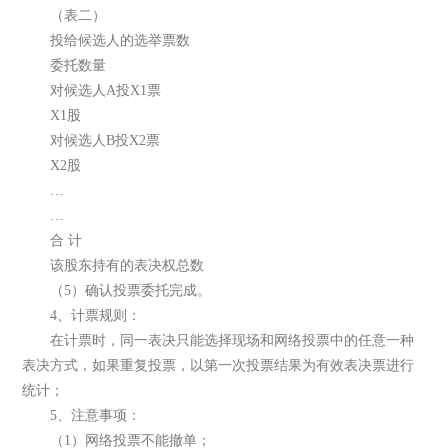
（表二）
投给候选人的选举票数
委托数量
对候选人A投X1票
X1股
对候选人B投X2票
X2股
…
…
合 计
该股东持有的表决权总数
（5）确认投票委托完成。
4、计票规则：
在计票时，同一表决只能选择现场和网络投票中的任意一种
表决方式，如果重复投票，以第一次投票结果为有效表决票进行
统计；
5、注意事项：
（1）网络投票不能撤单；