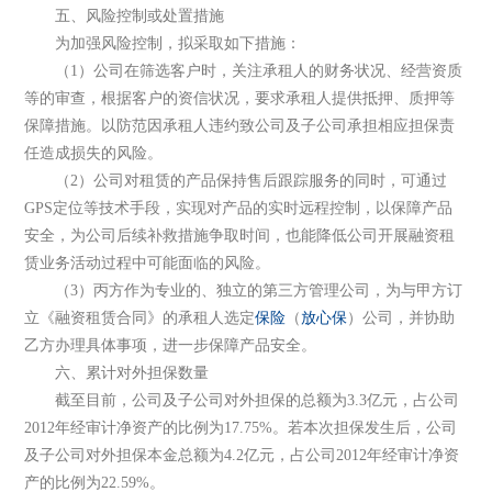
五、风险控制或处置措施
为加强风险控制，拟采取如下措施：
（1）公司在筛选客户时，关注承租人的财务状况、经营资质
等的审查，根据客户的资信状况，要求承租人提供抵押、质押等
保障措施。以防范因承租人违约致公司及子公司承担相应担保责
任造成损失的风险。
（2）公司对租赁的产品保持售后跟踪服务的同时，可通过
GPS定位等技术手段，实现对产品的实时远程控制，以保障产品
安全，为公司后续补救措施争取时间，也能降低公司开展融资租
赁业务活动过程中可能面临的风险。
（3）丙方作为专业的、独立的第三方管理公司，为与甲方订
立《融资租赁合同》的承租人选定
保险
（
放心保
）公司，并协助
乙方办理具体事项，进一步保障产品安全。
六、累计对外担保数量
截至目前，公司及子公司对外担保的总额为3.3亿元，占公司
2012年经审计净资产的比例为17.75%。若本次担保发生后，公司
及子公司对外担保本金总额为4.2亿元，占公司2012年经审计净资
产的比例为22.59%。