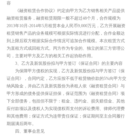
容
《融资租赁合作协议》约定由甲方为乙方销售相关产品提供
融资租赁服务，融资租赁期限一般不超过48个月，合作规模为
2013年10月-2014年5月租赁本金人民币9,000万元，乙方开展融资
租赁销售产品的业务规模可根据实际情况进行分配，合作金额达
到上限后双方根据实际合作情况可追加合作规模。本次租赁方式
为直租方式或回租方式。丙方作为专业的、独立的第三方管理公
司，主要对甲方及乙方的相关工作起协助作用。
3、乙方及新筑股份拟与甲方签订《保证合同》的主要内容
为保障甲方债权的实现，乙方及新筑股份拟与甲方签订《保
证合同》，合同约定，乙方应按不低于租赁物价款的5%向甲方交
纳风险金，并由乙方及新筑股份为承租人依《融资租赁合同》与
甲方形成的债务提供保证担保，保证范围为《融资租赁合同》项
下全部债务，包括但不限于：租金、违约金、损失赔偿金、其他
应付款项以及债权人为实现债权而支付的诉讼费用、律师代理费
和其他费用；保证方式为连带责任保证；保证期间至主合同履行
期届满后两年。
四、董事会意见