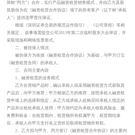
简称“丙方”）合作，实行产品融资租赁销售模式，并由乙方及新
筑股份为在《融资租赁合作协议》项下的所有客户（以下称“承租
人”）提供连带责任保证。
根据《深圳证券交易所规范运作指引》、《公司章程》等相
关规定， 该事项需提交公司2013年第二次临时股东大会审议，并
采取现场和网络投票形式。
二、被担保人情况
被担保方为依据《融资租赁合作协议》为基础，与甲方订立
《融资租赁合同》的承租人。
三、合同主要内容
1、融资租赁的业务模式
乙方在营销产品时，确认承租人拟采用融资租赁方式获取其
产品后，向甲方推荐；甲方根据乙方的推荐，按照承租人融资租
赁申请上的选择和指定，从乙方或承租人处购买经承租人指定的
产品并出租给承租人使用；甲方按约定向承租人收取风险金、服
务费和租金；在租赁期内，租赁物所有权属甲方，租赁期结束
后，承租人向甲方支付名义货价后取得租赁物所有权。
2、乙方拟与甲方、丙方签订《融资租赁合作协议》的主要内