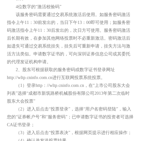
4位数字的“激活校验码”
该服务密码需要通过交易系统激活后使用。如服务密码激活
指令上午11：30前发出的，当日下午13：00即可使用；如服务密
码激活指令上午11：30后发出的，次日方可使用。服务密码激活
后长期有效，在参加其他网络投票时不必重新激活。密码激活后
如遗失可通过交易系统挂失，挂失后可重新申请，挂失方法与激
活方法类似。申请数字证书的，可向深圳证券信息公司或其委托
的代理发证机构申请。
2、股东可根据获取的服务密码或数字证书登录网址
http://wltp.cninfo.com.cn进行互联网投票系统投票。
（1）登录http：//wltp.cninfo.com.cn，在“上市公司股东大会
列表”选择“成都市新筑路桥机械股份有限公司2013年第二次临时
股东大会投票”
（2）进入后点击“投票登录”，选择“用户名密码登陆”，输入
您的“证券帐户号”和“服务密码”；已申请数字证书的投资者可选择
CA证书登录；
（3）进入后点击“投票表决”，根据网页提示进行相应操作；
（4）确认并发送投票结果。