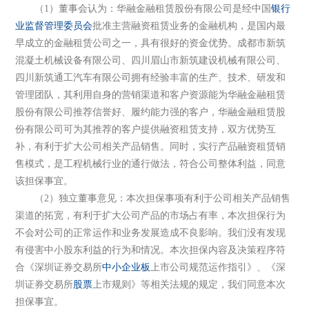
（1）董事会认为：华融金融租赁股份有限公司是经中国
银行
业监督管理委员会
批准主营融资租赁业务的金融机构，是国内最
早成立的金融租赁公司之一，具有很好的资金优势。成都市新筑
混凝土机械设备有限公司、四川眉山市新筑建设机械有限公司、
四川新筑通工汽车有限公司拥有经验丰富的生产、技术、研发和
管理团队，其利用自身的营销渠道和客户资源能为华融金融租赁
股份有限公司推荐信誉好、履约能力强的客户，华融金融租赁股
份有限公司可为其推荐的客户提供融资租赁支持，双方优势互
补，有利于扩大公司相关产品销售。同时，实行产品融资租赁销
售模式，是工程机械行业的通行做法，符合公司整体利益，同意
该担保事宜。
（2）独立董事意见：本次担保事项有利于公司相关产品销售
渠道的拓宽，有利于扩大公司产品的市场占有率，本次担保行为
不会对公司的正常运作和业务发展造成不良影响。我们没有发现
有侵害中小股东利益的行为和情况。本次担保内容及决策程序符
合《深圳证券交易所
中小企业板
上市公司规范运作指引》、《深
圳证券交易所
股票
上市规则》等相关法规的规定，我们同意本次
担保事宜。