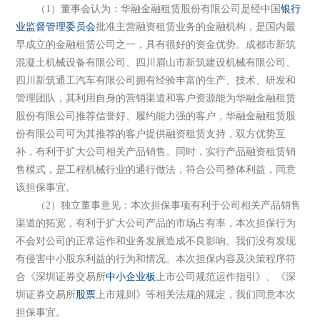
（1）董事会认为：华融金融租赁股份有限公司是经中国
银行
业监督管理委员会
批准主营融资租赁业务的金融机构，是国内最
早成立的金融租赁公司之一，具有很好的资金优势。成都市新筑
混凝土机械设备有限公司、四川眉山市新筑建设机械有限公司、
四川新筑通工汽车有限公司拥有经验丰富的生产、技术、研发和
管理团队，其利用自身的营销渠道和客户资源能为华融金融租赁
股份有限公司推荐信誉好、履约能力强的客户，华融金融租赁股
份有限公司可为其推荐的客户提供融资租赁支持，双方优势互
补，有利于扩大公司相关产品销售。同时，实行产品融资租赁销
售模式，是工程机械行业的通行做法，符合公司整体利益，同意
该担保事宜。
（2）独立董事意见：本次担保事项有利于公司相关产品销售
渠道的拓宽，有利于扩大公司产品的市场占有率，本次担保行为
不会对公司的正常运作和业务发展造成不良影响。我们没有发现
有侵害中小股东利益的行为和情况。本次担保内容及决策程序符
合《深圳证券交易所
中小企业板
上市公司规范运作指引》、《深
圳证券交易所
股票
上市规则》等相关法规的规定，我们同意本次
担保事宜。