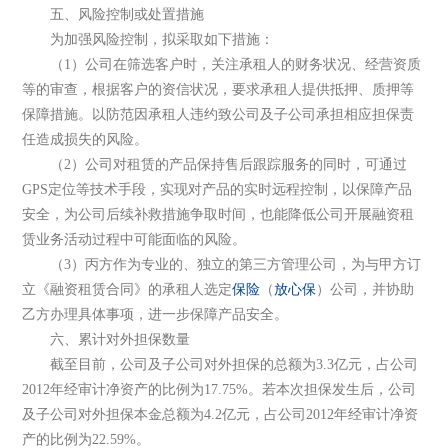
五、风险控制或处置措施
为加强风险控制，拟采取如下措施：
（1）公司在筛选客户时，关注承租人的财务状况、经营资质
等的审查，根据客户的资信状况，要求承租人提供抵押、质押等
保障措施。以防范因承租人违约致公司及子公司承担相应担保责
任造成损失的风险。
（2）公司对租赁的产品保持售后跟踪服务的同时，可通过
GPS定位等技术手段，实现对产品的实时远程控制，以保障产品
安全，为公司后续补救措施争取时间，也能降低公司开展融资租
赁业务活动过程中可能面临的风险。
（3）丙方作为专业的、独立的第三方管理公司，为与甲方订
立《融资租赁合同》的承租人选定
保险
（
放心保
）公司，并协助
乙方办理具体事项，进一步保障产品安全。
六、累计对外担保数量
截至目前，公司及子公司对外担保的总额为3.3亿元，占公司
2012年经审计净资产的比例为17.75%。若本次担保发生后，公司
及子公司对外担保本金总额为4.2亿元，占公司2012年经审计净资
产的比例为22.59%。