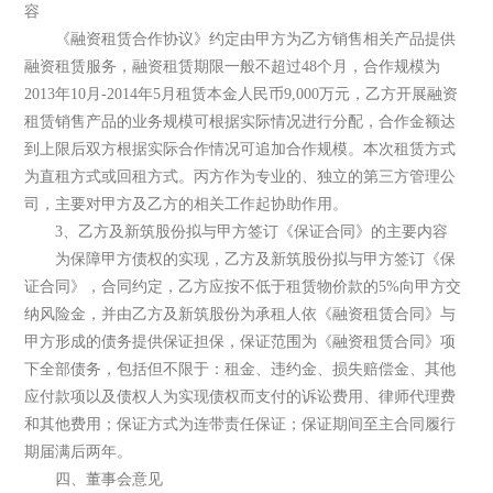
容
《融资租赁合作协议》约定由甲方为乙方销售相关产品提供
融资租赁服务，融资租赁期限一般不超过48个月，合作规模为
2013年10月-2014年5月租赁本金人民币9,000万元，乙方开展融资
租赁销售产品的业务规模可根据实际情况进行分配，合作金额达
到上限后双方根据实际合作情况可追加合作规模。本次租赁方式
为直租方式或回租方式。丙方作为专业的、独立的第三方管理公
司，主要对甲方及乙方的相关工作起协助作用。
3、乙方及新筑股份拟与甲方签订《保证合同》的主要内容
为保障甲方债权的实现，乙方及新筑股份拟与甲方签订《保
证合同》，合同约定，乙方应按不低于租赁物价款的5%向甲方交
纳风险金，并由乙方及新筑股份为承租人依《融资租赁合同》与
甲方形成的债务提供保证担保，保证范围为《融资租赁合同》项
下全部债务，包括但不限于：租金、违约金、损失赔偿金、其他
应付款项以及债权人为实现债权而支付的诉讼费用、律师代理费
和其他费用；保证方式为连带责任保证；保证期间至主合同履行
期届满后两年。
四、董事会意见