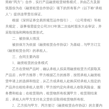
简称“丙方”）合作，实行产品融资租赁销售模式，并由乙方及新
筑股份为在《融资租赁合作协议》项下的所有客户（以下称“承租
人”）提供连带责任保证。
根据《深圳证券交易所规范运作指引》、《公司章程》等相
关规定， 该事项需提交公司2013年第二次临时股东大会审议，并
采取现场和网络投票形式。
二、被担保人情况
被担保方为依据《融资租赁合作协议》为基础，与甲方订立
《融资租赁合同》的承租人。
三、合同主要内容
1、融资租赁的业务模式
乙方在营销产品时，确认承租人拟采用融资租赁方式获取其
产品后，向甲方推荐；甲方根据乙方的推荐，按照承租人融资租
赁申请上的选择和指定，从乙方或承租人处购买经承租人指定的
产品并出租给承租人使用；甲方按约定向承租人收取风险金、服
务费和租金；在租赁期内，租赁物所有权属甲方，租赁期结束
后，承租人向甲方支付名义货价后取得租赁物所有权。
2、乙方拟与甲方、丙方签订《融资租赁合作协议》的主要内