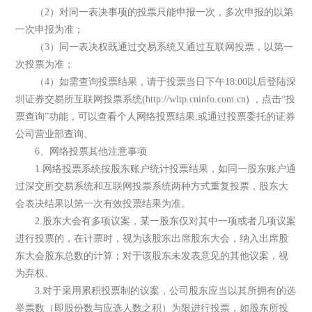
（2）对同一表决事项的投票只能申报一次，多次申报的以第
一次申报为准；
（3）同一表决权既通过交易系统又通过互联网投票，以第一
次投票为准；
（4）如需查询投票结果，请于投票当日下午18:00以后登陆深
圳证券交易所互联网投票系统(http://wltp.cninfo.com.cn) ，点击“投
票查询”功能，可以查看个人网络投票结果,或通过投票委托的证券
公司营业部查询。
6、网络投票其他注意事项
1.网络投票系统按股东账户统计投票结果，如同一股东账户通
过深交所交易系统和互联网投票系统两种方式重复投票，股东大
会表决结果以第一次有效投票结果为准。
2.股东大会有多项议案，某一股东仅对其中一项或者几项议案
进行投票的，在计票时，视为该股东出席股东大会，纳入出席股
东大会股东总数的计算；对于该股东未发表意见的其他议案，视
为弃权。
3.对于采用累积投票制的议案，公司股东应当以其所拥有的选
举票数（即股份数与应选人数之积）为限进行投票，如股东所投