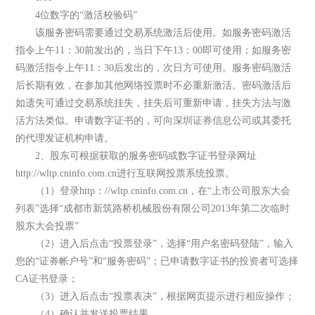
4位数字的“激活校验码”
该服务密码需要通过交易系统激活后使用。如服务密码激活
指令上午11：30前发出的，当日下午13：00即可使用；如服务密
码激活指令上午11：30后发出的，次日方可使用。服务密码激活
后长期有效，在参加其他网络投票时不必重新激活。密码激活后
如遗失可通过交易系统挂失，挂失后可重新申请，挂失方法与激
活方法类似。申请数字证书的，可向深圳证券信息公司或其委托
的代理发证机构申请。
2、股东可根据获取的服务密码或数字证书登录网址
http://wltp.cninfo.com.cn进行互联网投票系统投票。
（1）登录http：//wltp.cninfo.com.cn，在“上市公司股东大会
列表”选择“成都市新筑路桥机械股份有限公司2013年第二次临时
股东大会投票”
（2）进入后点击“投票登录”，选择“用户名密码登陆”，输入
您的“证券帐户号”和“服务密码”；已申请数字证书的投资者可选择
CA证书登录；
（3）进入后点击“投票表决”，根据网页提示进行相应操作；
（4）确认并发送投票结果。