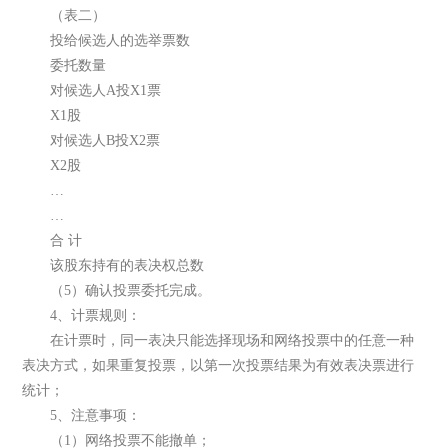
（表二）
投给候选人的选举票数
委托数量
对候选人A投X1票
X1股
对候选人B投X2票
X2股
…
…
合 计
该股东持有的表决权总数
（5）确认投票委托完成。
4、计票规则：
在计票时，同一表决只能选择现场和网络投票中的任意一种
表决方式，如果重复投票，以第一次投票结果为有效表决票进行
统计；
5、注意事项：
（1）网络投票不能撤单；