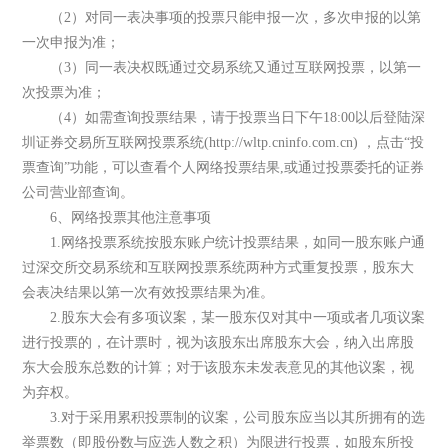
（2）对同一表决事项的投票只能申报一次，多次申报的以第
一次申报为准；
（3）同一表决权既通过交易系统又通过互联网投票，以第一
次投票为准；
（4）如需查询投票结果，请于投票当日下午18:00以后登陆深
圳证券交易所互联网投票系统(http://wltp.cninfo.com.cn) ，点击“投
票查询”功能，可以查看个人网络投票结果,或通过投票委托的证券
公司营业部查询。
6、网络投票其他注意事项
1.网络投票系统按股东账户统计投票结果，如同一股东账户通
过深交所交易系统和互联网投票系统两种方式重复投票，股东大
会表决结果以第一次有效投票结果为准。
2.股东大会有多项议案，某一股东仅对其中一项或者几项议案
进行投票的，在计票时，视为该股东出席股东大会，纳入出席股
东大会股东总数的计算；对于该股东未发表意见的其他议案，视
为弃权。
3.对于采用累积投票制的议案，公司股东应当以其所拥有的选
举票数（即股份数与应选人数之积）为限进行投票，如股东所投