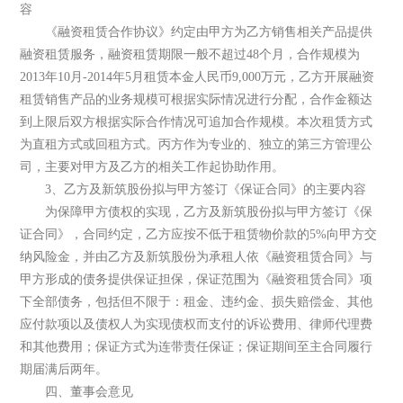
容
《融资租赁合作协议》约定由甲方为乙方销售相关产品提供
融资租赁服务，融资租赁期限一般不超过48个月，合作规模为
2013年10月-2014年5月租赁本金人民币9,000万元，乙方开展融资
租赁销售产品的业务规模可根据实际情况进行分配，合作金额达
到上限后双方根据实际合作情况可追加合作规模。本次租赁方式
为直租方式或回租方式。丙方作为专业的、独立的第三方管理公
司，主要对甲方及乙方的相关工作起协助作用。
3、乙方及新筑股份拟与甲方签订《保证合同》的主要内容
为保障甲方债权的实现，乙方及新筑股份拟与甲方签订《保
证合同》，合同约定，乙方应按不低于租赁物价款的5%向甲方交
纳风险金，并由乙方及新筑股份为承租人依《融资租赁合同》与
甲方形成的债务提供保证担保，保证范围为《融资租赁合同》项
下全部债务，包括但不限于：租金、违约金、损失赔偿金、其他
应付款项以及债权人为实现债权而支付的诉讼费用、律师代理费
和其他费用；保证方式为连带责任保证；保证期间至主合同履行
期届满后两年。
四、董事会意见