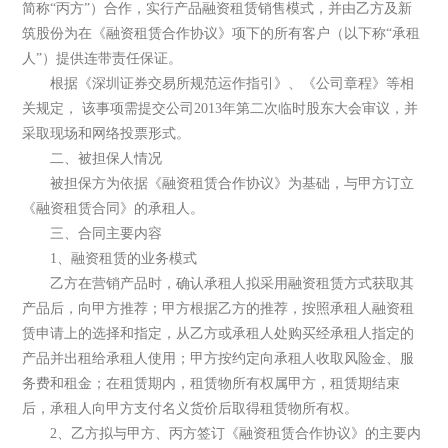
简称“丙方”）合作，实行产品融资租赁销售模式，并由乙方及新
筑股份为在《融资租赁合作协议》项下的所有客户（以下称“承租
人”）提供连带责任保证。
根据《深圳证券交易所规范运作指引》、《公司章程》等相
关规定， 该事项需提交公司2013年第二次临时股东大会审议，并
采取现场和网络投票形式。
二、被担保人情况
被担保方为依据《融资租赁合作协议》为基础，与甲方订立
《融资租赁合同》的承租人。
三、合同主要内容
1、融资租赁的业务模式
乙方在营销产品时，确认承租人拟采用融资租赁方式获取其
产品后，向甲方推荐；甲方根据乙方的推荐，按照承租人融资租
赁申请上的选择和指定，从乙方或承租人处购买经承租人指定的
产品并出租给承租人使用；甲方按约定向承租人收取风险金、服
务费和租金；在租赁期内，租赁物所有权属甲方，租赁期结束
后，承租人向甲方支付名义货价后取得租赁物所有权。
2、乙方拟与甲方、丙方签订《融资租赁合作协议》的主要内