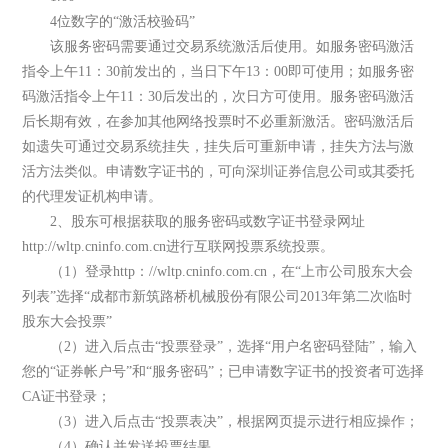
4位数字的“激活校验码”
该服务密码需要通过交易系统激活后使用。如服务密码激活
指令上午11：30前发出的，当日下午13：00即可使用；如服务密
码激活指令上午11：30后发出的，次日方可使用。服务密码激活
后长期有效，在参加其他网络投票时不必重新激活。密码激活后
如遗失可通过交易系统挂失，挂失后可重新申请，挂失方法与激
活方法类似。申请数字证书的，可向深圳证券信息公司或其委托
的代理发证机构申请。
2、股东可根据获取的服务密码或数字证书登录网址
http://wltp.cninfo.com.cn进行互联网投票系统投票。
（1）登录http：//wltp.cninfo.com.cn，在“上市公司股东大会
列表”选择“成都市新筑路桥机械股份有限公司2013年第二次临时
股东大会投票”
（2）进入后点击“投票登录”，选择“用户名密码登陆”，输入
您的“证券帐户号”和“服务密码”；已申请数字证书的投资者可选择
CA证书登录；
（3）进入后点击“投票表决”，根据网页提示进行相应操作；
（4）确认并发送投票结果。