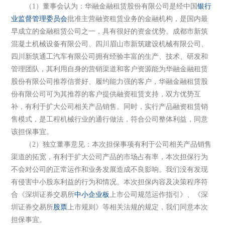
（1）董事会认为：华融金融租赁股份有限公司是经中国
银行
业监督管理委员会
批准主营融资租赁业务的金融机构，是国内最
早成立的金融租赁公司之一，具有很好的资金优势。成都市新筑
混凝土机械设备有限公司、四川眉山市新筑建设机械有限公司、
四川新筑通工汽车有限公司拥有经验丰富的生产、技术、研发和
管理团队，其利用自身的营销渠道和客户资源能为华融金融租赁
股份有限公司推荐信誉好、履约能力强的客户，华融金融租赁股
份有限公司可为其推荐的客户提供融资租赁支持，双方优势互
补，有利于扩大公司相关产品销售。同时，实行产品融资租赁销
售模式，是工程机械行业的通行做法，符合公司整体利益，同意
该担保事宜。
（2）独立董事意见：本次担保事项有利于公司相关产品销售
渠道的拓宽，有利于扩大公司产品的市场占有率，本次担保行为
不会对公司的正常运作和业务发展造成不良影响。我们没有发现
有侵害中小股东利益的行为和情况。本次担保内容及决策程序符
合《深圳证券交易所
中小企业板
上市公司规范运作指引》、《深
圳证券交易所
股票
上市规则》等相关法规的规定，我们同意本次
担保事宜。