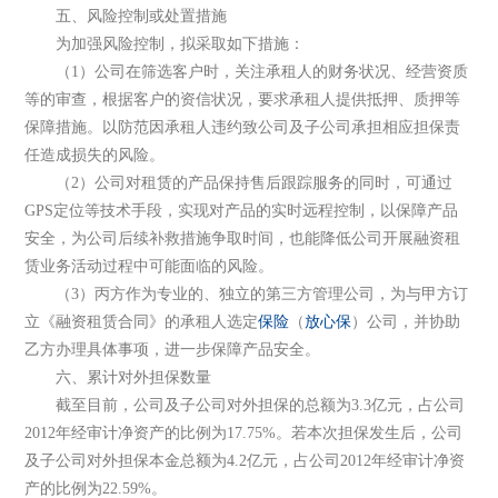
五、风险控制或处置措施
为加强风险控制，拟采取如下措施：
（1）公司在筛选客户时，关注承租人的财务状况、经营资质
等的审查，根据客户的资信状况，要求承租人提供抵押、质押等
保障措施。以防范因承租人违约致公司及子公司承担相应担保责
任造成损失的风险。
（2）公司对租赁的产品保持售后跟踪服务的同时，可通过
GPS定位等技术手段，实现对产品的实时远程控制，以保障产品
安全，为公司后续补救措施争取时间，也能降低公司开展融资租
赁业务活动过程中可能面临的风险。
（3）丙方作为专业的、独立的第三方管理公司，为与甲方订
立《融资租赁合同》的承租人选定
保险
（
放心保
）公司，并协助
乙方办理具体事项，进一步保障产品安全。
六、累计对外担保数量
截至目前，公司及子公司对外担保的总额为3.3亿元，占公司
2012年经审计净资产的比例为17.75%。若本次担保发生后，公司
及子公司对外担保本金总额为4.2亿元，占公司2012年经审计净资
产的比例为22.59%。