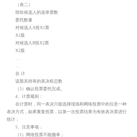
（表二）
投给候选人的选举票数
委托数量
对候选人A投X1票
X1股
对候选人B投X2票
X2股
…
…
合 计
该股东持有的表决权总数
（5）确认投票委托完成。
4、计票规则：
在计票时，同一表决只能选择现场和网络投票中的任意一种
表决方式，如果重复投票，以第一次投票结果为有效表决票进行
统计；
5、注意事项：
（1）网络投票不能撤单；