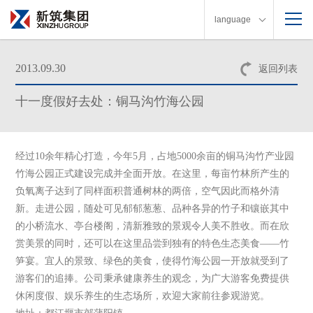
language
2013.09.30
返回列表
十一度假好去处：铜马沟竹海公园
经过10余年精心打造，今年5月，占地5000余亩的铜马沟竹产业园
竹海公园正式建设完成并全面开放。在这里，每亩竹林所产生的
负氧离子达到了同样面积普通树林的两倍，空气因此而格外清
新。走进公园，随处可见郁郁葱葱、品种各异的竹子和镶嵌其中
的小桥流水、亭台楼阁，清新雅致的景观令人美不胜收。而在欣
赏美景的同时，还可以在这里品尝到独有的特色生态美食——竹
笋宴。宜人的景致、绿色的美食，使得竹海公园一开放就受到了
游客们的追捧。公司秉承健康养生的观念，为广大游客免费提供
休闲度假、娱乐养生的生态场所，欢迎大家前往参观游览。