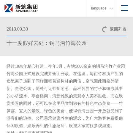
language
2013.09.30
返回列表
十一度假好去处：铜马沟竹海公园
经过10余年精心打造，今年5月，占地5000余亩的铜马沟竹产业园
竹海公园正式建设完成并全面开放。在这里，每亩竹林所产生的
负氧离子达到了同样面积普通树林的两倍，空气因此而格外清
新。走进公园，随处可见郁郁葱葱、品种各异的竹子和镶嵌其中
的小桥流水、亭台楼阁，清新雅致的景观令人美不胜收。而在欣
赏美景的同时，还可以在这里品尝到独有的特色生态美食——竹
笋宴。宜人的景致、绿色的美食，使得竹海公园一开放就受到了
游客们的追捧。公司秉承健康养生的观念，为广大游客免费提供
休闲度假、娱乐养生的生态场所，欢迎大家前往参观游览。