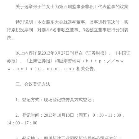
关于选举张于兰女士为第五届监事会非职工代表监事的议案
特别说明：本次股东大会就选举董事、监事进行表决时，实
行累积投票制，对选举6名非独立董事、3名独立董事进行分别表
决。
以上内容详见2013年9月27日刊登在《证券时报》、《中国证
券报》、《上海证券报》和巨潮资讯网（ｈｔｔｐ：／／ｗｗ
ｗ．ｃｎｉｎｆｏ．ｃｏｍ．ｃｎ）相关公告。
三、会议登记方法
1、登记方式：现场登记或传真方式登记；
2、登记时间：2013年10月18日（周五） 9：30－11：30，
14：00－17：00
3、登记地点：四川新津工业园区新筑股份公司证券部；