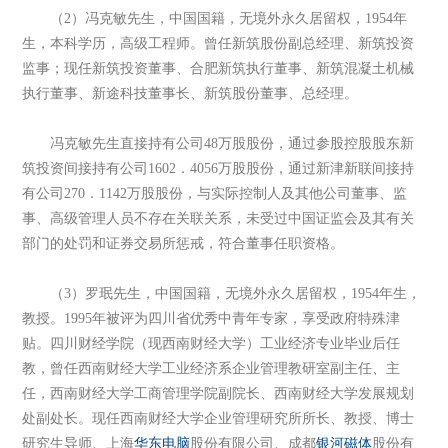
（2）冯克敏先生，中国国籍，无境外永久居留权，1954年
生，本科学历，高级工程师。曾任新筑股份副总经理、新筑投资
监事；现任新筑投资董事、合肥新筑执行董事、新筑混凝土机械
执行董事、新途科技董事长、新筑股份董事、总经理。
冯克敏先生直接持有公司48万股股份，通过参股控股股东新
筑投资间接持有公司1602．4056万股股份，通过新津新联间接持
有公司270．1142万股股份，与实际控制人及其他公司董事、监
事、高级管理人员不存在关联关系，未受过中国证监会及其有关
部门的处罚和证券交易所惩戒，符合董事任职资格。
（3）罗珉先生，中国国籍，无境外永久居留权，1954年生，
教授。1995年被评为四川省优秀中青年专家，享受政府特殊津
贴。四川财经学院（现西南财经大学）工业经济专业毕业后任
教，曾任西南财经大学工业经济系企业管理教研室副主任、主
任，西南财经大学工商管理学院副院长、西南财经大学发展规划
处副处长。现任西南财经大学企业管理研究所所长、教授、博士
研究生导师、上海
华东电脑
股份有限公司、成都
银河磁体
股份有