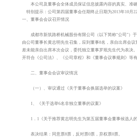
本公司及董事会全体成员保证信息披露内容的真实、准确
特别提示：公司第四
届董事会任期终止日期为2013年10月2
一、董事会会议召开情况
成都市新筑路桥机械股份有限公司（以下简称“公司”）于20
由公司董事长黄志明先生召集，应到董事8名，亲自出席会议
差未能亲自出席本次会议，委托独立董事罗珉先生代为表决。
开符合《公司法》、《公司章程》和《董事会议事规则》等
二、董事会会议审议情况
（一）、审议通过《关于董事会换届选举的议案》
1、《关于选举6名非独立董事的议案》
1．1《关于推荐黄志明先生为第五届董事会董事候选人
表决结果：同意票8票，反对票0票，弃权票0票。