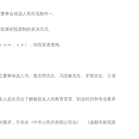
董事会候选人简历见附件一。
取累积投票制的表决方式。
ｃｏｍ．ｃｎ），供投资者查阅。
独立董事候选人为：黄志明先生、冯克敏先生、罗珉先生、汪省
名人是在充分了解被提名人的教育背景、职业经历和专业素养
的要求，不存在《中华人民共和国公司法》、《成都市新筑路