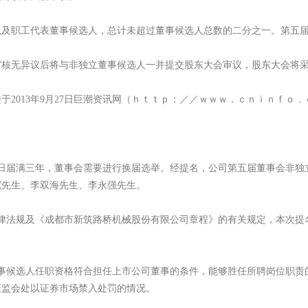
职工代表董事候选人，总计未超过董事候选人总数的二分之一。第五届
无异议后将与非独立董事候选人一并提交股东大会审议，股东大会将采
013年9月27日巨潮资讯网（ｈｔｔｐ：／／ｗｗｗ．ｃｎｉｎｆｏ．
22日届满三年，董事会需要进行换届选举。经提名，公司第五届董事会非
宽先生、李双海先生、李永强先生。
法规及《成都市新筑路桥机械股份有限公司章程》的有关规定，本次提
事候选人任职资格符合担任上市公司董事的条件，能够胜任所聘岗位职责
证监会处以证券市场禁入处罚的情况。