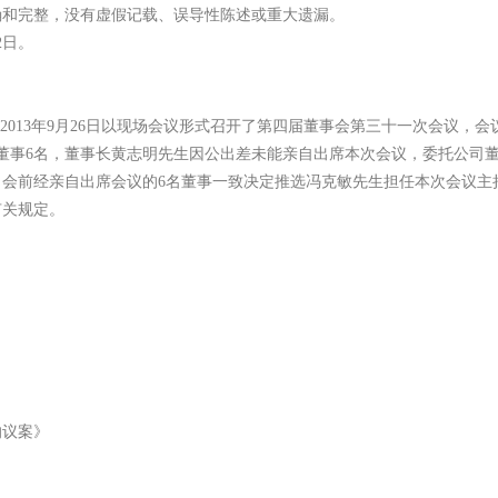
和完整，没有虚假记载、误导性陈述或重大遗漏。
2日。
13年9月26日以现场会议形式召开了第四届董事会第三十一次会议，会议通
董事6名，董事长黄志明先生因公出差未能亲自出席本次会议，委托公司
会前经亲自出席会议的6名董事一致决定推选冯克敏先生担任本次会议主
有关规定。
的议案》