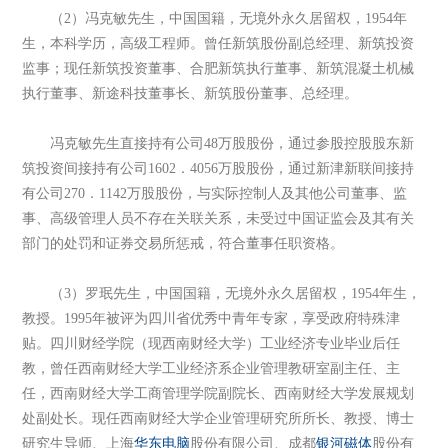
（2）冯克敏先生，中国国籍，无境外永久居留权，1954年
生，本科学历，高级工程师。曾任新筑股份副总经理、新筑投资
监事；现任新筑投资董事、合肥新筑执行董事、新筑混凝土机械
执行董事、新途科技董事长、新筑股份董事、总经理。
冯克敏先生直接持有公司48万股股份，通过参股控股股东新
筑投资间接持有公司1602．4056万股股份，通过新津新联间接持
有公司270．1142万股股份，与实际控制人及其他公司董事、监
事、高级管理人员不存在关联关系，未受过中国证监会及其有关
部门的处罚和证券交易所惩戒，符合董事任职资格。
（3）罗珉先生，中国国籍，无境外永久居留权，1954年生，
教授。1995年被评为四川省优秀中青年专家，享受政府特殊津
贴。四川财经学院（现西南财经大学）工业经济专业毕业后任
教，曾任西南财经大学工业经济系企业管理教研室副主任、主
任，西南财经大学工商管理学院副院长、西南财经大学发展规划
处副处长。现任西南财经大学企业管理研究所所长、教授、博士
研究生导师、上海
华东电脑
股份有限公司、成都
银河磁体
股份有