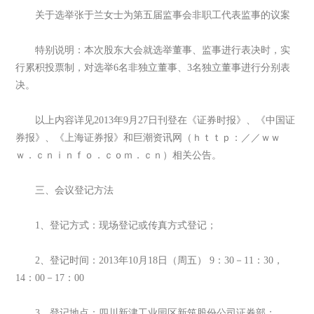
关于选举张于兰女士为第五届监事会非职工代表监事的议案
特别说明：本次股东大会就选举董事、监事进行表决时，实
行累积投票制，对选举6名非独立董事、3名独立董事进行分别表
决。
以上内容详见2013年9月27日刊登在《证券时报》、《中国证
券报》、《上海证券报》和巨潮资讯网（ｈｔｔｐ：／／ｗｗ
ｗ．ｃｎｉｎｆｏ．ｃｏｍ．ｃｎ）相关公告。
三、会议登记方法
1、登记方式：现场登记或传真方式登记；
2、登记时间：2013年10月18日（周五） 9：30－11：30，
14：00－17：00
3、登记地点：四川新津工业园区新筑股份公司证券部；