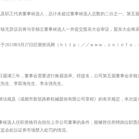
职工代表董事候选人，总计未超过董事候选人总数的二分之一。第五届
无异议后将与非独立董事候选人一并提交股东大会审议，股东大会将采
013年9月27日巨潮资讯网（ｈｔｔｐ：／／ｗｗｗ．ｃｎｉｎｆｏ．
22日届满三年，董事会需要进行换届选举。经提名，公司第五届董事会非
宽先生、李双海先生、李永强先生。
法规及《成都市新筑路桥机械股份有限公司章程》的有关规定，本次提
事候选人任职资格符合担任上市公司董事的条件，能够胜任所聘岗位职责
证监会处以证券市场禁入处罚的情况。