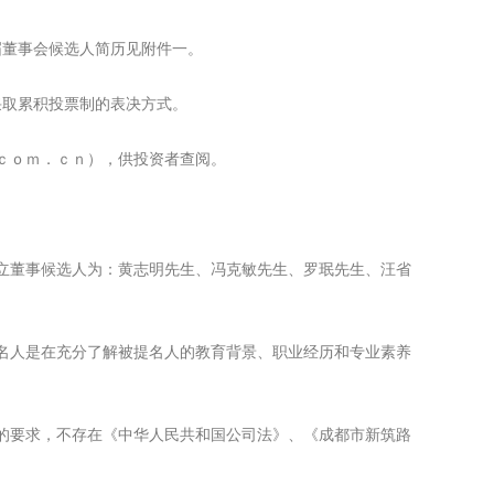
董事会候选人简历见附件一。
取累积投票制的表决方式。
ｃｏｍ．ｃｎ），供投资者查阅。
独立董事候选人为：黄志明先生、冯克敏先生、罗珉先生、汪省
名人是在充分了解被提名人的教育背景、职业经历和专业素养
的要求，不存在《中华人民共和国公司法》、《成都市新筑路