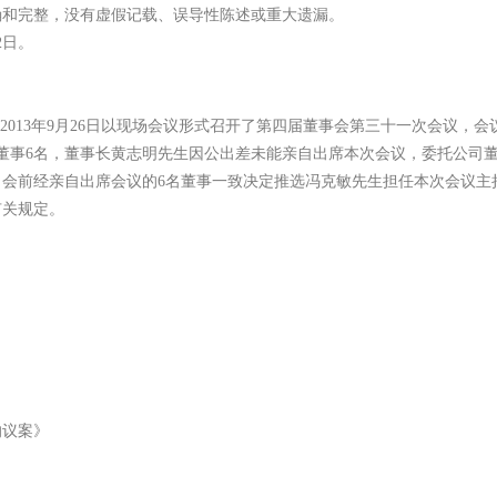
和完整，没有虚假记载、误导性陈述或重大遗漏。
2日。
13年9月26日以现场会议形式召开了第四届董事会第三十一次会议，会议通
董事6名，董事长黄志明先生因公出差未能亲自出席本次会议，委托公司
会前经亲自出席会议的6名董事一致决定推选冯克敏先生担任本次会议主
有关规定。
的议案》