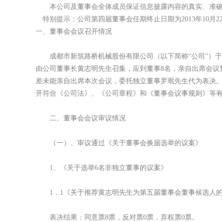
本公司及董事会全体成员保证信息披露内容的真实、准确
特别提示：公司第四
届董事会任期终止日期为2013年10月2
一、董事会会议召开情况
成都市新筑路桥机械股份有限公司（以下简称“公司”）于20
由公司董事长黄志明先生召集，应到董事8名，亲自出席会议
差未能亲自出席本次会议，委托独立董事罗珉先生代为表决。
开符合《公司法》、《公司章程》和《董事会议事规则》等
二、董事会会议审议情况
（一）、审议通过《关于董事会换届选举的议案》
1、《关于选举6名非独立董事的议案》
1．1《关于推荐黄志明先生为第五届董事会董事候选人
表决结果：同意票8票，反对票0票，弃权票0票。