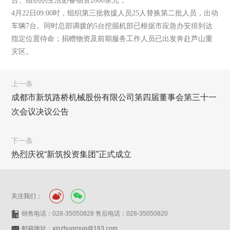
台、组织织生活必备物资2000余元；
4月22日09:00时，组织第三批救援人员25人替换第二批人员，出动
车辆7台。同时总部调拨的5台挖掘机部已根据市应急办安排到达
指定位置待命；捐赠物资及前期服务工作人员已出发奔赴芦山重
灾区。
上一条
成都市新筑路桥机械股份有限公司第四届董事会第三十一
次会议决议公告
下一条
热烈庆祝“新筑投资集团”正式成立
关注我们：
销售电话：028-35050828 售后电话：028-35050820
邮箱地址：xinzhugroup@163.com