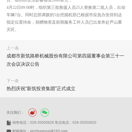
台、组织织生活必备物资2000余元；
4月22日09:00时，组织第三批救援人员25人替换第二批人员，出动
车辆7台。同时总部调拨的5台挖掘机部已根据市应急办安排到达
指定位置待命；捐赠物资及前期服务工作人员已出发奔赴芦山重
灾区。
上一条
成都市新筑路桥机械股份有限公司第四届董事会第三十一
次会议决议公告
下一条
热烈庆祝“新筑投资集团”正式成立
关注我们：
销售电话：028-35050828 售后电话：028-35050820
邮箱地址：xinzhugroup@163.com