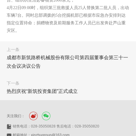
台、组织织生活必备物资2000余元；
4月22日09:00时，组织第三批救援人员25人替换第二批人员，出动
车辆7台。同时总部调拨的5台挖掘机部已根据市应急办安排到达
指定位置待命；捐赠物资及前期服务工作人员已出发奔赴芦山重
灾区。
上一条
成都市新筑路桥机械股份有限公司第四届董事会第三十一
次会议决议公告
下一条
热烈庆祝“新筑投资集团”正式成立
关注我们：
销售电话：028-35050828 售后电话：028-35050820
邮箱地址：xinzhugroup@163.com