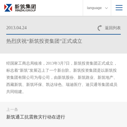
language
2013.04.24
返回列表
热烈庆祝“新筑投资集团”正式成立
经国家工商总局核准，2013年3月7日，新筑投资集团正式成立，
标志着“新筑”发展迈上了一个新台阶。新筑投资集团是以新筑投
资集团有限公司为母公司，由新筑股份、新筑路业、新筑地产、
西藏新筑、新筑环保、凯达绿色、瑞迪医疗、迪贝通等集团成员
共同组建。
上一条
新筑通工抗震救灾行动在进行